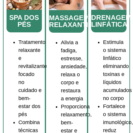
DRENAGE
SPA DOS
MASSAGEM
LINFÁTICA
PÉS
RELAXANTE
Estimula
Tratamento
Alivia a
o sistema
relaxante
fadiga,
linfático
e
estresse,
eliminando
revitalizante
ansiedade,
toxinas e
focado
relaxa o
líquidos
no
corpo e
acumulados
cuidado e
restaura
no corpo
bem-
a energia
Fortalece
estar dos
Proporciona
o sistema
pés
relaxamento,
imunológico
Combina
bem-
reduz
técnicas
estar e