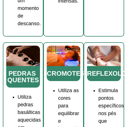
um
intensas.
momento
de
descanso.
PEDRAS
REFLEXOLO
CROMOTERAPIA
QUENTES
Estimula
Utiliza as
Utiliza
pontos
cores
pedras
específicos
para
basálticas
nos pés
equilibrar
aquecidas
que
e