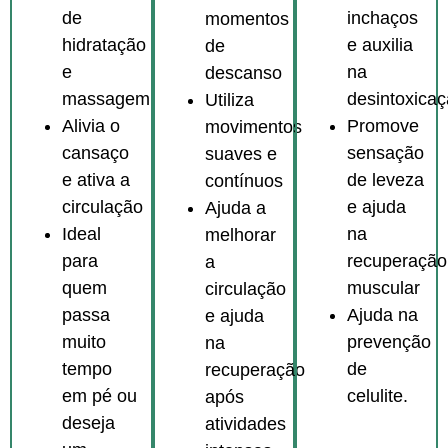
inchaços
de
momentos
e auxilia
hidratação
de
na
e
descanso
desintoxicaç
massagem
Utiliza
Promove
Alivia o
movimentos
sensação
cansaço
suaves e
de leveza
e ativa a
contínuos
e ajuda
circulação
Ajuda a
na
Ideal
melhorar
recuperação
para
a
muscular
quem
circulação
Ajuda na
passa
e ajuda
prevenção
muito
na
de
tempo
recuperação
celulite.
em pé ou
após
deseja
atividades