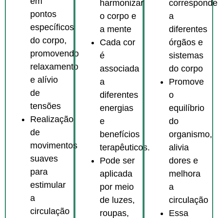
em
correspond
harmonizar
pontos
a
o corpo e
específicos
diferentes
a mente
do corpo,
órgãos e
Cada cor
promovendo
sistemas
é
relaxamento
do corpo
associada
e alívio
Promove
a
de
o
diferentes
tensões
equilíbrio
energias
Realização
do
e
de
organismo,
benefícios
movimentos
alivia
terapêuticos.
suaves
dores e
Pode ser
para
melhora
aplicada
estimular
a
por meio
a
circulação
de luzes,
circulação
Essa
roupas,