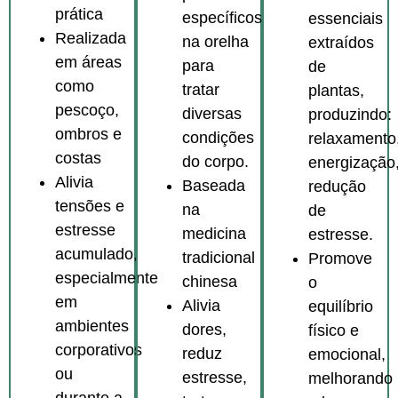
prática
específicos
essenciais
Realizada
na orelha
extraídos
em áreas
para
de
como
tratar
plantas,
pescoço,
diversas
produzindo:
ombros e
condições
relaxamento
costas
do corpo.
energização
Alivia
Baseada
redução
tensões e
na
de
estresse
medicina
estresse.
acumulado,
tradicional
Promove
especialmente
chinesa
o
em
Alivia
equilíbrio
ambientes
dores,
físico e
corporativos
reduz
emocional,
ou
estresse,
melhorando