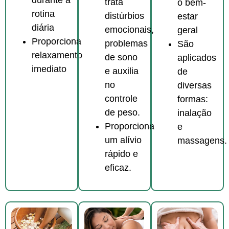
durante a
trata
o bem-
rotina
distúrbios
estar
diária
emocionais,
geral
Proporciona
problemas
São
relaxamento
de sono
aplicados
imediato
e auxilia
de
no
diversas
controle
formas:
de peso.
inalação
Proporciona
e
um alívio
massagens.
rápido e
eficaz.