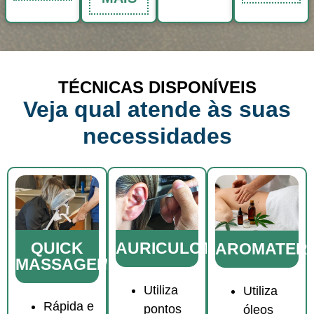
TÉCNICAS DISPONÍVEIS
Veja qual atende às suas
necessidades
AURICULOTERAPIA
QUICK
AROMATERA
MASSAGEM
Utiliza
Utiliza
Rápida e
pontos
óleos