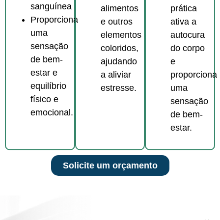
sanguínea
prática
alimentos
Proporciona
ativa a
e outros
uma
autocura
elementos
sensação
do corpo
coloridos,
de bem-
e
ajudando
estar e
proporciona
a aliviar
equilíbrio
uma
estresse.
físico e
sensação
emocional.
de bem-
estar.
Solicite um orçamento