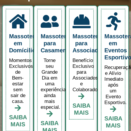
Massoterapia
Massoterapia
Massoterapia
Massoter
em
para
para
em
Domícilio
Casamentos
Associados
Eventos
Esportiv
Momentos
Torne
Benefício
Exclusivos
seu
Exclusivo
Recuperaçã
de
Grande
para
e Alívio
Bem-
Dia em
Associados
Imediato
estar
uma
e
após
sem
experiência
Colaboradores.
um
sair de
ainda
Evento
casa.
mais
Esportivo.
SAIBA
especial.
MAIS
SAIBA
SAIBA
SAIBA
MAIS
MAIS
MAIS